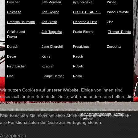
Büscher
Jab-Meridien
nya nordiska
Wineo
Chivasso
Jab-Skyline
OBJECT CARPET
Wood + Washi
Creation Baumann
Jab-Stoffe
Osborne & Little
Zinc
Colefax and
Jab-Teppiche
Prade-Bloome
Zimmer+Rohde
Fowler
Durach
Jane Churchill
Prestigious
Zoeppritz
Dedar
Kährs
Rasch
Fischbacher
Kvadrat
Rubelli
Fine
Lampe Berger
Romo
Wir nutzen Cookies auf unserer Website. Einige von ihnen sind
essenziell für den Betrieb der Seite, während andere uns helfen, diese
Website und die Nutzererfahrung zu verbessern (Tracking Cookies).
Sie können selbst entscheiden, ob Sie die Cookies zulassen möchten.
Datenschutzerklärung
kontakt
Copyright © 2026 pausabeck. Alle Rechte vorbehalten.
Bitte beachten Sie, dass bei einer Ablehnung womöglich nicht mehr
Impressum
:
alle Funktionalitäten der Seite zur Verfügung stehen.
Akzeptieren