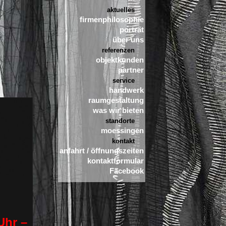
aktuelles
firmenphilosophie
porträt
über uns
referenzen
objektkunden
partner
service
handwerk
raumgestaltung
was wir bieten
standorte
moessingen
kontakt
anfahrt / öffnungszeiten
kontaktformular
Facebook
Uhr –