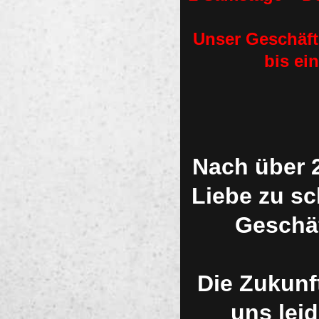
Unser Geschäft
bis ei
Nach über 2
Liebe zu s
Geschäf
Die Zukunf
uns leid