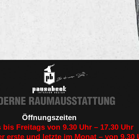
Öffnungszeiten
 bis Freitags von 9.30 Uhr – 17.30 Uhr
r erste und letzte im Monat – von 9.30 