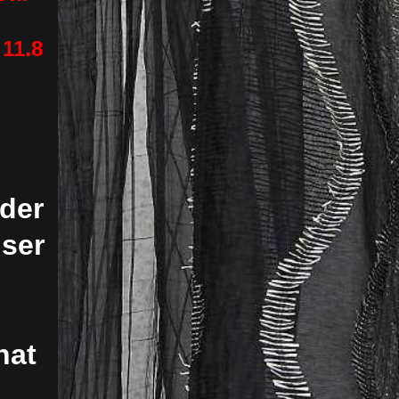
11.8
 der
nser
hat